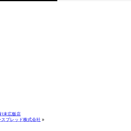
株)末広飯店
ースプレッド株式会社
»