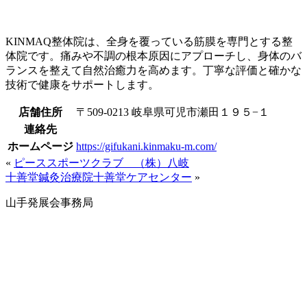
KINMAQ整体院は、全身を覆っている筋膜を専門とする整
体院です。痛みや不調の根本原因にアプローチし、身体のバ
ランスを整えて自然治癒力を高めます。丁寧な評価と確かな
技術で健康をサポートします。
店舗住所
〒509-0213 岐阜県可児市瀬田１９５−１
連絡先
ホームページ
https://gifukani.kinmaku-m.com/
«
ピーススポーツクラブ （株）八岐
十善堂鍼灸治療院十善堂ケアセンター
»
山手発展会事務局