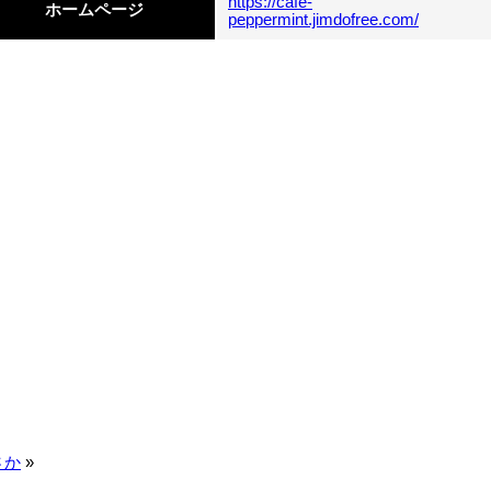
https://cafe-
ホームページ
peppermint.jimdofree.com/
さか
»