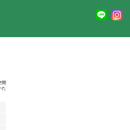
空間
いた